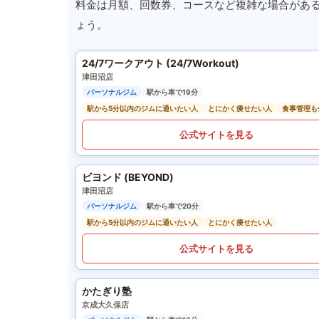
料金は月額、回数券、コースなど複雑な場合があ
ょう。
24/7ワークアウト (24/7Workout)
津田沼店
パーソナルジム
駅から車で19分
駅から5分以内のジムに通いたい人
とにかく痩せたい人
食事管理も
公式サイトを見る
ビヨンド (BEYOND)
津田沼店
パーソナルジム
駅から車で20分
駅から5分以内のジムに通いたい人
とにかく痩せたい人
公式サイトを見る
かたぎり塾
京成大久保店