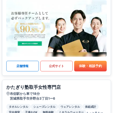
体験・相談予約
店舗情報
公式サイト
かたぎり塾取手女性専門店
布佐駅から車で18分
茨城県取手市井野台3丁目1ー6
タオルレンタル
シューズレンタル
ウェアレンタル
体組成計
完全個室
子連れOK
無料体験
ミネラルウォーター
もっと見る