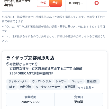
かたぎり塾取手女性
○
公式
予約
8,800円〜
専門店
※上記には、施設運営者から情報提供のあった施設を掲載しています。全施設は下の一
覧で確認できます。
※「○」は、FIT PALETTE編集部が独自の調査・基準に基づき、特におすすめする項目
です。
※「－」は未提供を示すものではありません。詳細は各施設の公式サイトをご確認くだ
さい。
ライザップ京都河原町店
布佐駅から車で11分
京都府京都市中京区河原町通三条下る二丁目山崎町
235FORECAST京都河原町3F
タオルレンタル
ウェアレンタル
シャワー
ロッカー
体組成計
Wi-Fi
無料体験
ミネラルウォーター
食事指導
もっと見る
営業時間
定休日
7:00〜23:00
要確認