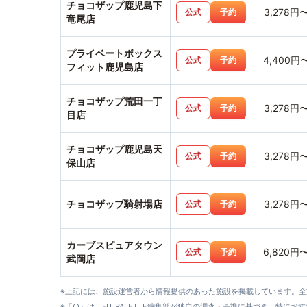
チョコザップ鹿児島下
3,278円
公式
予約
竜尾店
プライベートボックス
4,400円
公式
予約
フィット鹿児島店
チョコザップ荒田一丁
3,278円
公式
予約
目店
チョコザップ鹿児島天
3,278円
公式
予約
保山店
チョコザップ騎射場店
3,278円
公式
予約
カーブスピュアタウン
6,820円
公式
予約
武岡店
※上記には、施設運営者から情報提供のあった施設を掲載しています。
※「○」は、FIT PALETTE編集部が独自の調査・基準に基づき、特にお