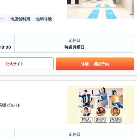
ー
他店舗利用
無料体験
定休日
18:00
毎週月曜日
体験・相談予約
公式サイト
場ビル 1F
定休日