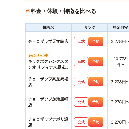
料金・体験・特徴を比べる
施設名
リンク
料金目安
チョコザップ天文館店
3,278円
公式
予約
キャンペーン中
10,778
キックボクシングスタ
公式
予約
円〜
ジオ リフィナス鹿児島
店
チョコザップ高見馬場
3,278円
公式
予約
店
チョコザップ加治屋町
3,278円
公式
予約
店
チョコザップナポリ通
3,278円
公式
予約
店