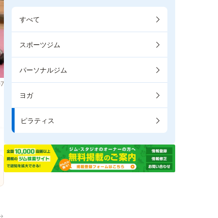
すべて
スポーツジム
パーソナルジム
7
ヨガ
ま
ピラティス
→