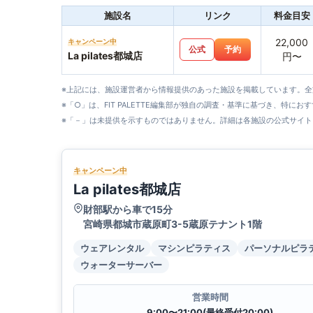
施設名
リンク
料金目安
22,000
キャンペーン中
公式
予約
La pilates都城店
円〜
※上記には、施設運営者から情報提供のあった施設を掲載しています。
※「○」は、FIT PALETTE編集部が独自の調査・基準に基づき、特にお
※「－」は未提供を示すものではありません。詳細は各施設の公式サイト
キャンペーン中
La pilates都城店
財部駅から車で15分
宮崎県都城市蔵原町3-5蔵原テナント1階
ウェアレンタル
マシンピラティス
パーソナルピラ
ウォーターサーバー
営業時間
9:00〜21:00(最終受付20:00)