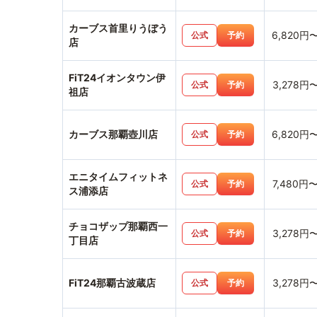
カーブス首里りうぼう
6,820円
公式
予約
店
FiT24イオンタウン伊
3,278円
公式
予約
祖店
カーブス那覇壺川店
6,820円
公式
予約
エニタイムフィットネ
7,480円
公式
予約
ス浦添店
チョコザップ那覇西一
3,278円
公式
予約
丁目店
FiT24那覇古波蔵店
3,278円
公式
予約