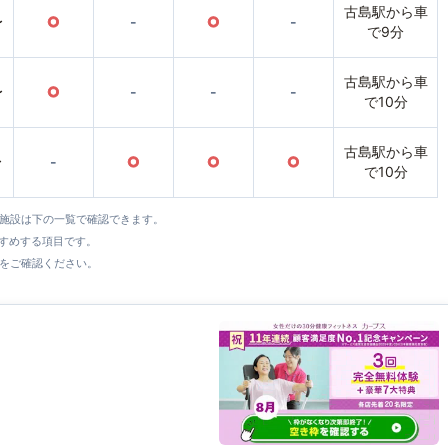
古島駅から車
〜
○
-
○
-
で9分
古島駅から車
〜
○
-
-
-
で10分
古島駅から車
〜
-
○
○
○
で10分
全施設は下の一覧で確認できます。
すすめする項目です。
をご確認ください。