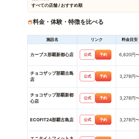
すべての店舗 / おすすめ順
料金・体験・特徴を比べる
施設名
リンク
料金目安
カーブス那覇新都心店
6,820円
公式
予約
チョコザップ那覇古島
3,278円
公式
予約
店
チョコザップ那覇新都
3,278円
公式
予約
心店
ECOFIT24那覇古島店
3,278円
公式
予約
エニタイムフィットネ