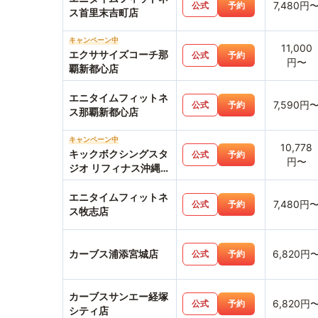
7,480円
公式
予約
ス首里末吉町店
キャンペーン中
11,000
エクササイズコーチ那
公式
予約
円〜
覇新都心店
エニタイムフィットネ
7,590円
公式
予約
ス那覇新都心店
キャンペーン中
10,778
キックボクシングスタ
公式
予約
円〜
ジオ リフィナス沖縄那
覇店
エニタイムフィットネ
7,480円
公式
予約
ス牧志店
カーブス浦添宮城店
6,820円
公式
予約
カーブスサンエー経塚
6,820円
公式
予約
シティ店