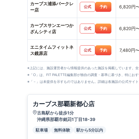
カーブス浦添バークレ
6,820円
公式
予約
ー店
カーブスサンエーつか
6,820円
公式
予約
ざんシティ店
エニタイムフィットネ
7,480円
公式
予約
ス鏡原店
※上記には、施設運営者から情報提供のあった施設を掲載しています。
※「○」は、FIT PALETTE編集部が独自の調査・基準に基づき、特にお
※「－」は未提供を示すものではありません。詳細は各施設の公式サイト
カーブス那覇新都心店
古島駅から徒歩1分
沖縄県那覇市銘苅1丁目18-39
駐車場
無料体験
駅から5分以内