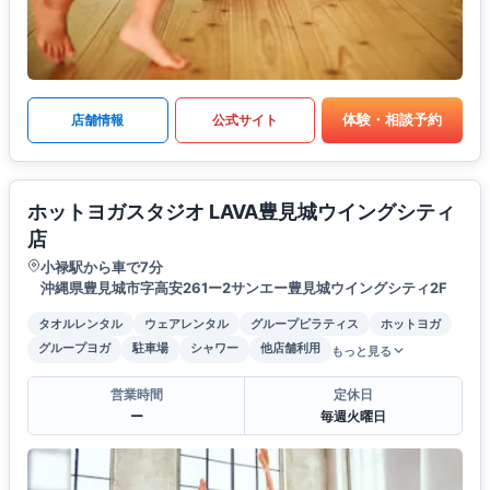
体験・相談予約
店舗情報
公式サイト
ホットヨガスタジオ LAVA豊見城ウイングシティ
店
小禄駅から車で7分
沖縄県豊見城市字高安261ー2サンエー豊見城ウイングシティ2F
タオルレンタル
ウェアレンタル
グループピラティス
ホットヨガ
グループヨガ
駐車場
シャワー
他店舗利用
もっと見る
営業時間
定休日
ー
毎週火曜日