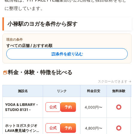
に整理しています。
小禄駅のヨガを条件から探す
現在の条件
すべての店舗 / おすすめ順
条件を絞り込む
料金・体験・特徴を比べる
スクロールできます →
施設名
リンク
料金目安
無料体験
YOGA & LIBRARY -
○
公式
予約
4,000円〜
STUDIO 8131 -
ホットヨガスタジオ
○
公式
予約
4,800円〜
LAVA豊見城ウイング