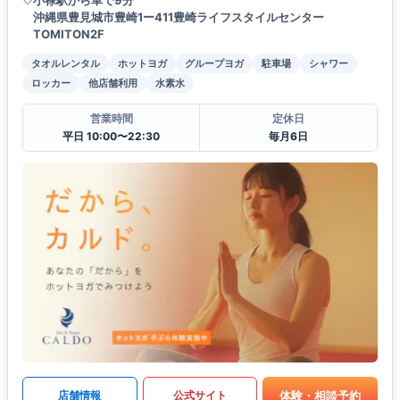
沖縄県豊見城市豊崎1ー411豊崎ライフスタイルセンター
TOMITON2F
タオルレンタル
ホットヨガ
グループヨガ
駐車場
シャワー
ロッカー
他店舗利用
水素水
営業時間
定休日
平日 10:00〜22:30
毎月6日
体験・相談予約
店舗情報
公式サイト