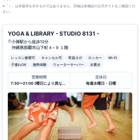
※「－」は未提供を示すものではありません。詳細は各施設の公式サイトをご確認くだ
さい。
YOGA & LIBRARY - STUDIO 8131 -
小禄駅から徒歩12分
沖縄県那覇市山下町４−９ １階
レッスン振替可
キャンセル可
常温ヨガ
ロッカー
Wi-Fi
子連れOK
無料体験
ウォーターサーバー
水素水
営業時間
定休日
7:30〜21:00 (曜日により異なる)
毎週水曜日・日曜