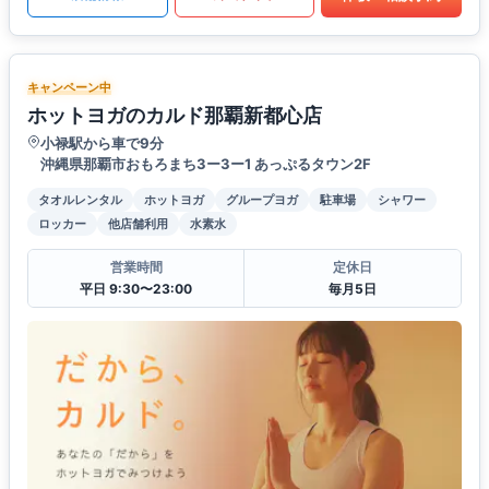
キャンペーン中
ホットヨガのカルド那覇新都心店
小禄駅から車で9分
沖縄県那覇市おもろまち3ー3ー1 あっぷるタウン2F
タオルレンタル
ホットヨガ
グループヨガ
駐車場
シャワー
ロッカー
他店舗利用
水素水
営業時間
定休日
平日 9:30〜23:00
毎月5日