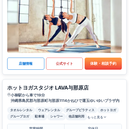
体験・相談予約
店舗情報
公式サイト
ホットヨガスタジオ LAVA与那原店
小禄駅から車で19分
沖縄県島尻郡与那原町与那原1114かねひで運玉ゆいゆいプラザ内
タオルレンタル
ウェアレンタル
グループピラティス
ホットヨガ
グループヨガ
駐車場
シャワー
他店舗利用
もっと見る
営業時間
定休日