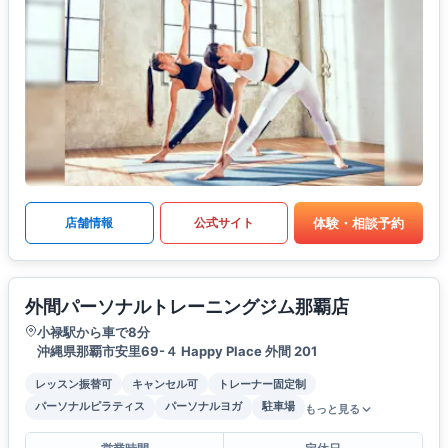
体験・相談予約
店舗情報
公式サイト
外間パーソナルトレーニングジム那覇店
小禄駅から車で8分
沖縄県那覇市安里69-４ Happy Place 外間 201
レッスン振替可
キャンセル可
トレーナー固定制
パーソナルピラティス
パーソナルヨガ
駐車場
もっと見る