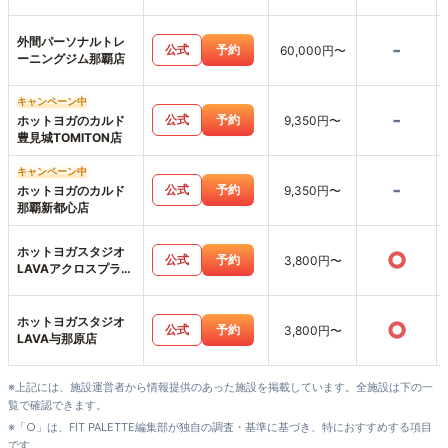
シティ店
外間パーソナルトレ
-
公式
予約
60,000円〜
ーニングジム那覇店
キャンペーン中
-
公式
予約
ホットヨガのカルド
9,350円〜
豊見城TOMITON店
キャンペーン中
-
公式
予約
ホットヨガのカルド
9,350円〜
那覇新都心店
ホットヨガスタジオ
○
公式
予約
3,800円〜
LAVAアクロスプラザ
古島駅前店
ホットヨガスタジオ
○
公式
予約
3,800円〜
LAVA与那原店
※上記には、施設運営者から情報提供のあった施設を掲載しています。全施設は下の一
覧で確認できます。
※「○」は、FIT PALETTE編集部が独自の調査・基準に基づき、特におすすめする項目
です。