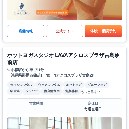
体験・相談予約
店舗情報
公式サイト
ホットヨガスタジオ LAVAアクロスプラザ古島駅
前店
小禄駅から車で11分
沖縄県那覇市銘苅1ー19ー1アクロスプラザ古島2F
タオルレンタル
ウェアレンタル
ホットヨガ
グループヨガ
駐車場
シャワー
他店舗利用
無料体験
もっと見る
営業時間
定休日
ー
毎週金曜日