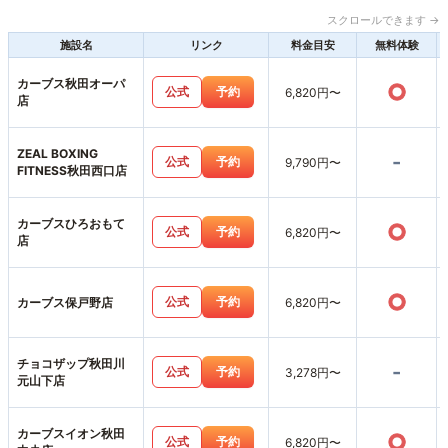
スクロールできます →
施設名
リンク
料金目安
無料体験
カーブス秋田オーパ
○
公式
予約
6,820円〜
店
ZEAL BOXING
-
公式
予約
9,790円〜
FITNESS秋田西口店
カーブスひろおもて
○
公式
予約
6,820円〜
店
○
公式
予約
カーブス保戸野店
6,820円〜
チョコザップ秋田川
-
公式
予約
3,278円〜
元山下店
カーブスイオン秋田
○
公式
予約
6,820円〜