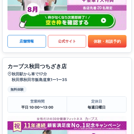
体験・相談予約
店舗情報
公式サイト
カーブス秋田つちざき店
秋田駅から車で17分
秋田県秋田市飯島道東1ー1ー35
無料体験
営業時間
定休日
平日 10:00〜13:00
毎週日曜日