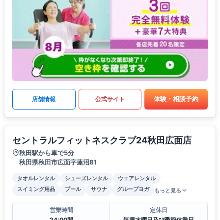
体験・相談予約
店舗情報
公式サイト
セントラルフィットネスクラブ24秋田広面店
秋田駅から車で5分
秋田県秋田市広面字蓮沼81
タオルレンタル
シューズレンタル
ウェアレンタル
スイミング用品
プール
サウナ
グループヨガ
もっと見る
営業時間
定休日
24:00間
毎週水曜日及び季節休業日