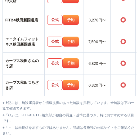
中央店
○
公式
予約
FiT24秋田新国道店
3,278円〜
エニタイムフィット
○
公式
予約
7,500円〜
ネス秋田新国道店
カーブス秋田さんの
○
公式
予約
6,820円〜
う店
カーブス秋田つちざ
○
公式
予約
6,820円〜
き店
※上記には、施設運営者から情報提供のあった施設を掲載しています。全施設は下の一
覧で確認できます。
※「○」は、FIT PALETTE編集部が独自の調査・基準に基づき、特におすすめする項目
です。
※「－」は未提供を示すものではありません。詳細は各施設の公式サイトをご確認くだ
さい。