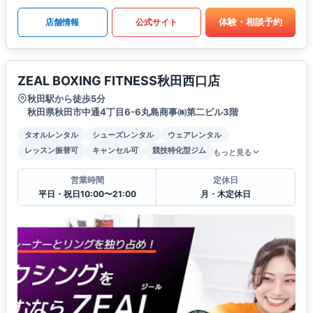
体験・相談予約
店舗情報
公式サイト
ZEAL BOXING FITNESS秋田西口店
秋田駅から徒歩5分
秋田県秋田市中通4丁目6-6丸島商事㈱第二ビル3階
タオルレンタル
シューズレンタル
ウェアレンタル
レッスン振替可
キャンセル可
競技特化型ジム
もっと見る
営業時間
定休日
平日・祝日10:00〜21:00
月・木定休日