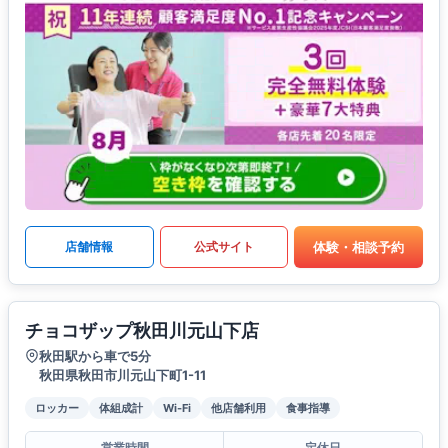
体験・相談予約
店舗情報
公式サイト
チョコザップ秋田川元山下店
秋田駅から車で5分
秋田県秋田市川元山下町1-11
ロッカー
体組成計
Wi-Fi
他店舗利用
食事指導
営業時間
定休日