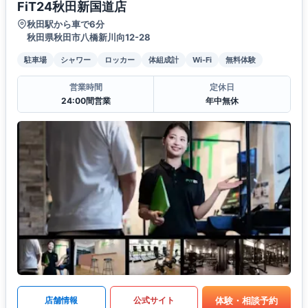
FiT24秋田新国道店
秋田駅から車で6分
秋田県秋田市八橋新川向12-28
駐車場
シャワー
ロッカー
体組成計
Wi-Fi
無料体験
営業時間
定休日
24:00間営業
年中無休
体験・相談予約
店舗情報
公式サイト