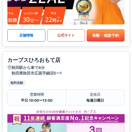
体験・相談予約
店舗情報
公式サイト
カーブスひろおもて店
秋田駅から車で4分
秋田県秋田市広面字鍋沼5ー1
無料体験
営業時間
定休日
平日 10:00〜13:00
毎週日曜日