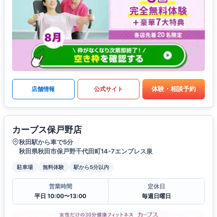
体験・相談予約
店舗情報
公式サイト
カーブス保戸野店
秋田駅から車で5分
秋田県秋田市保戸野千代田町14-7エンプレス泉
駐車場
無料体験
駅から5分以内
営業時間
定休日
平日 10:00〜13:00
毎週日曜日