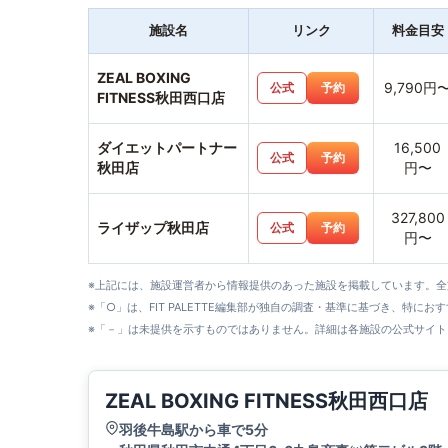
施設名
リンク
料金目安
ZEAL BOXING
9,790円
公式
予約
FITNESS秋田西口店
ダイエットパートナー
16,500
公式
予約
秋田店
円〜
327,800
ライザップ秋田店
公式
予約
円〜
※上記には、施設運営者から情報提供のあった施設を掲載しています。
※「○」は、FIT PALETTE編集部が独自の調査・基準に基づき、特にお
※「－」は未提供を示すものではありません。詳細は各施設の公式サイト
ZEAL BOXING FITNESS秋田西口店
羽後牛島駅から車で5分