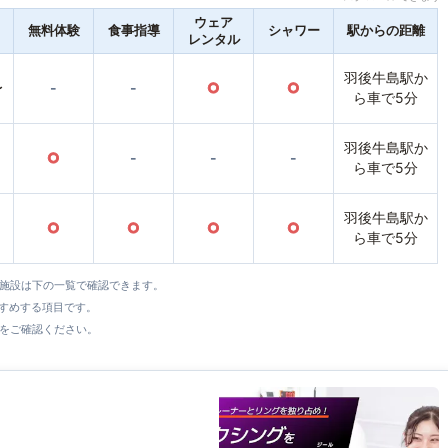
ウェア
無料体験
食事指導
シャワー
駅からの距離
レンタル
羽後牛島駅か
〜
-
-
○
○
ら車で5分
羽後牛島駅か
○
-
-
-
ら車で5分
羽後牛島駅か
○
○
○
○
ら車で5分
全施設は下の一覧で確認できます。
すすめする項目です。
をご確認ください。