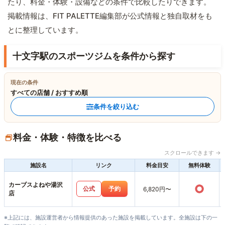
たり、料金・体験・設備などの条件で比較したりできます。
掲載情報は、FIT PALETTE編集部が公式情報と独自取材をも
とに整理しています。
十文字駅のスポーツジムを条件から探す
現在の条件
すべての店舗 / おすすめ順
条件を絞り込む
料金・体験・特徴を比べる
スクロールできます →
施設名
リンク
料金目安
無料体験
カーブスよねや湯沢
○
公式
予約
6,820円〜
店
※上記には、施設運営者から情報提供のあった施設を掲載しています。全施設は下の一