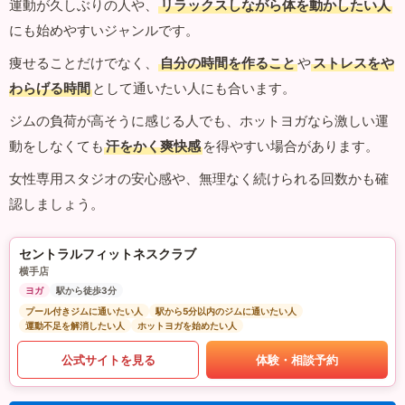
運動が久しぶりの人や、
リラックスしながら体を動かしたい人
にも始めやすいジャンルです。
痩せることだけでなく、
自分の時間を作ること
や
ストレスをや
わらげる時間
として通いたい人にも合います。
ジムの負荷が高そうに感じる人でも、ホットヨガなら激しい運
動をしなくても
汗をかく爽快感
を得やすい場合があります。
女性専用スタジオの安心感や、無理なく続けられる回数かも確
認しましょう。
セントラルフィットネスクラブ
横手店
ヨガ
駅から徒歩3分
プール付きジムに通いたい人
駅から5分以内のジムに通いたい人
運動不足を解消したい人
ホットヨガを始めたい人
公式サイトを見る
体験・相談予約