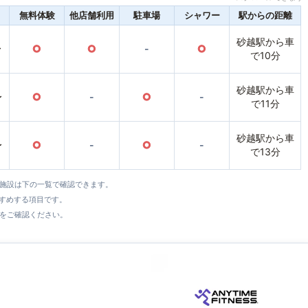
無料体験
他店舗利用
駐車場
シャワー
駅からの距離
砂越駅から車
〜
○
○
-
○
で10分
砂越駅から車
〜
○
-
○
-
で11分
砂越駅から車
〜
○
-
○
-
で13分
全施設は下の一覧で確認できます。
すすめする項目です。
をご確認ください。