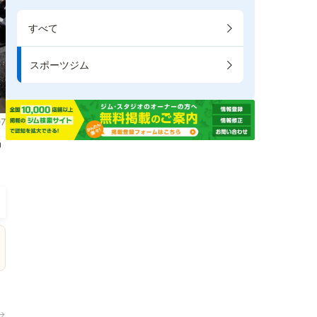
すべて
スポーツジム
7
掲
→