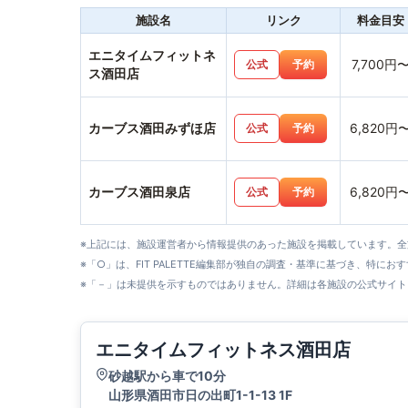
施設名
リンク
料金目安
エニタイムフィットネ
7,700円
公式
予約
ス酒田店
カーブス酒田みずほ店
6,820円
公式
予約
カーブス酒田泉店
6,820円
公式
予約
※上記には、施設運営者から情報提供のあった施設を掲載しています。
※「○」は、FIT PALETTE編集部が独自の調査・基準に基づき、特にお
※「－」は未提供を示すものではありません。詳細は各施設の公式サイト
エニタイムフィットネス酒田店
砂越駅から車で10分
山形県酒田市日の出町1-1-13 1F