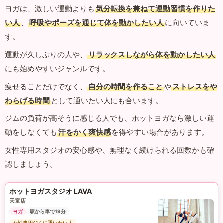
ヨガは、激しい運動よりも
気分転換を兼ねて運動習慣を作りた
い人
、
呼吸やポーズを通じて体を動かしたい人
に向いていま
す。
運動が久しぶりの人や、
リラックスしながら体を動かしたい人
にも始めやすいジャンルです。
痩せることだけでなく、
自分の時間を作ること
や
ストレスをや
わらげる時間
として通いたい人にも合います。
ジムの負荷が高そうに感じる人でも、ホットヨガなら激しい運
動をしなくても
汗をかく爽快感
を得やすい場合があります。
女性専用スタジオの安心感や、無理なく続けられる回数かも確
認しましょう。
ホットヨガスタジオ LAVA
天童店
ヨガ
駅から車で19分
女性専用ジムに通いたい人