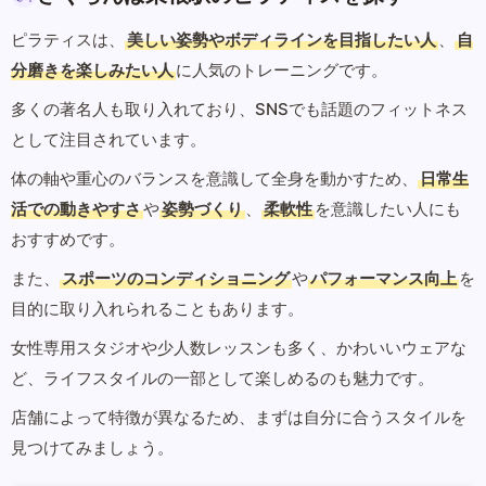
ピラティスは、
美しい姿勢やボディラインを目指したい人
、
自
分磨きを楽しみたい人
に人気のトレーニングです。
多くの著名人も取り入れており、SNSでも話題のフィットネス
として注目されています。
体の軸や重心のバランスを意識して全身を動かすため、
日常生
活での動きやすさ
や
姿勢づくり
、
柔軟性
を意識したい人にも
おすすめです。
また、
スポーツのコンディショニング
や
パフォーマンス向上
を
目的に取り入れられることもあります。
女性専用スタジオや少人数レッスンも多く、かわいいウェアな
ど、ライフスタイルの一部として楽しめるのも魅力です。
店舗によって特徴が異なるため、まずは自分に合うスタイルを
見つけてみましょう。