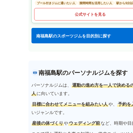
プール付きジムに通いたい人
隙間時間を活用したい人
駅から5分
公式サイトを見る
南福島駅のスポーツジムを目的別に探す
南福島駅のパーソナルジムを探す
パーソナルジムは、
運動の進め方を一人で決める
人
に向いています。
目標に合わせてメニューを組みたい人
や、
予約を
いジャンルです。
産後の体づくり
や
ウェディング前
など、時期や目