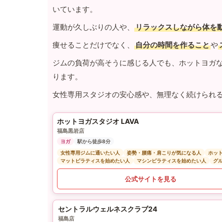
いています。
運動が久しぶりの人や、
リラックスしながら体を
痩せることだけでなく、
自分の時間を作ること
や
ジムの負荷が高そうに感じる人でも、ホットヨガ
ります。
女性専用スタジオの安心感や、無理なく続けられ
ホットヨガスタジオ LAVA
福島黒岩店
ヨガ
駅から徒歩8分
女性専用ジムに通いたい人
姿勢・腰痛・肩こりが気になる人
ホッ
マットピラティスを始めたい人
マシンピラティスを始めたい人
グ
公式サイトを見る
セントラルウェルネスクラブ24
福島店