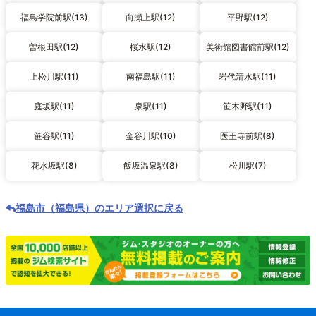
福島学院前駅(13)
向瀬上駅(12)
平野駅(12)
曽根田駅(12)
桜水駅(12)
美術館図書館前駅(12)
上松川駅(11)
南福島駅(11)
岩代清水駅(11)
庭坂駅(11)
泉駅(11)
笹木野駅(11)
笹谷駅(11)
金谷川駅(10)
医王寺前駅(8)
花水坂駅(8)
飯坂温泉駅(8)
松川駅(7)
福島市（福島県）のエリア選択に戻る