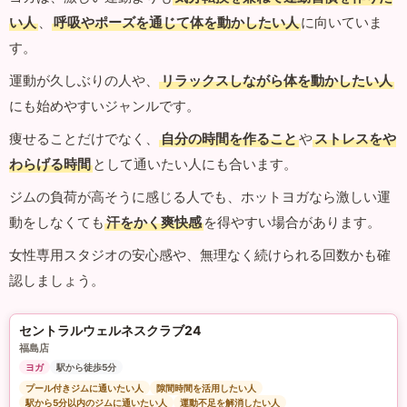
い人
、
呼吸やポーズを通じて体を動かしたい人
に向いていま
す。
運動が久しぶりの人や、
リラックスしながら体を動かしたい人
にも始めやすいジャンルです。
痩せることだけでなく、
自分の時間を作ること
や
ストレスをや
わらげる時間
として通いたい人にも合います。
ジムの負荷が高そうに感じる人でも、ホットヨガなら激しい運
動をしなくても
汗をかく爽快感
を得やすい場合があります。
女性専用スタジオの安心感や、無理なく続けられる回数かも確
認しましょう。
セントラルウェルネスクラブ24
福島店
ヨガ
駅から徒歩5分
プール付きジムに通いたい人
隙間時間を活用したい人
駅から5分以内のジムに通いたい人
運動不足を解消したい人