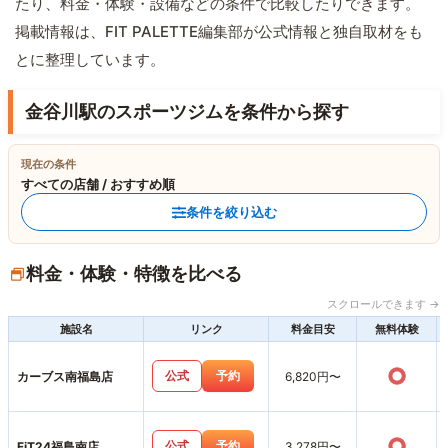
たり、料金・体験・設備などの条件で比較したりできます。
掲載情報は、FIT PALETTE編集部が公式情報と独自取材をも
とに整理しています。
金谷川駅のスポーツジムを条件から探す
現在の条件
すべての店舗 / おすすめ順
条件を絞り込む
料金・体験・特徴を比べる
スクロールできます →
施設名
リンク
料金目安
無料体験
○
公式
予約
カーブス南福島店
6,820円〜
○
公式
予約
FiT24福島南店
3,278円〜