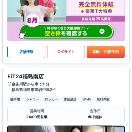
体験・相談予約
店舗情報
公式サイト
FiT24福島南店
金谷川駅から車で11分
福島県福島市黒岩中島2-1
駐車場
シャワー
ロッカー
体組成計
Wi-Fi
無料体験
営業時間
定休日
24:00間営業
年中無休