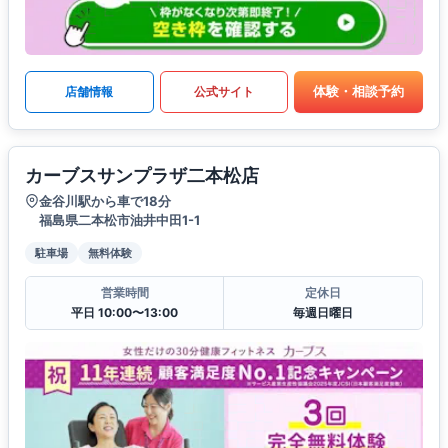
体験・相談予約
店舗情報
公式サイト
カーブスサンプラザ二本松店
金谷川駅から車で18分
福島県二本松市油井中田1-1
駐車場
無料体験
営業時間
定休日
平日 10:00〜13:00
毎週日曜日