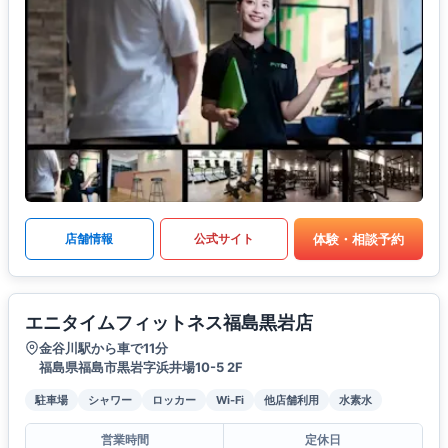
体験・相談予約
店舗情報
公式サイト
エニタイムフィットネス福島黒岩店
金谷川駅から車で11分
福島県福島市黒岩字浜井場10-5 2F
駐車場
シャワー
ロッカー
Wi-Fi
他店舗利用
水素水
営業時間
定休日