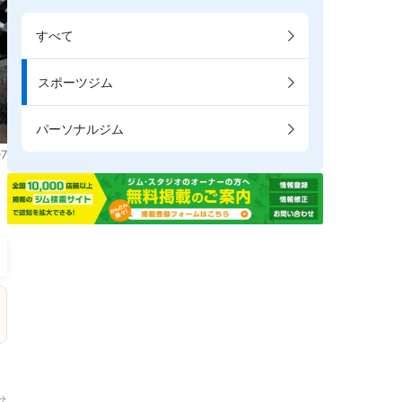
すべて
スポーツジム
パーソナルジム
7
。
→