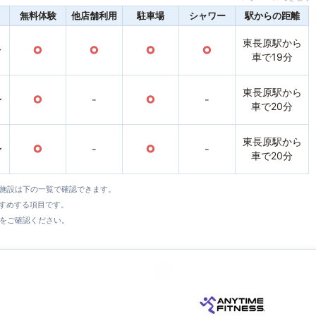
無料体験
他店舗利用
駐車場
シャワー
駅からの距離
東長原駅から
〜
○
○
○
○
車で19分
東長原駅から
〜
○
-
○
-
車で20分
東長原駅から
〜
○
-
○
-
車で20分
全施設は下の一覧で確認できます。
すすめする項目です。
をご確認ください。