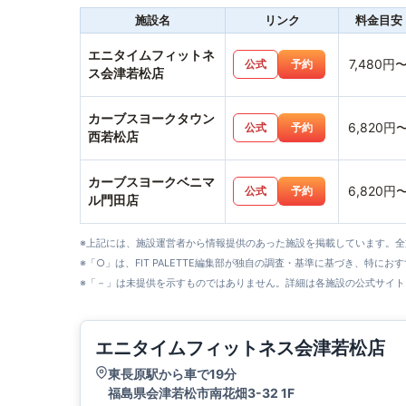
施設名
リンク
料金目安
エニタイムフィットネ
7,480円
公式
予約
ス会津若松店
カーブスヨークタウン
6,820円
公式
予約
西若松店
カーブスヨークベニマ
6,820円
公式
予約
ル門田店
※上記には、施設運営者から情報提供のあった施設を掲載しています。
※「○」は、FIT PALETTE編集部が独自の調査・基準に基づき、特にお
※「－」は未提供を示すものではありません。詳細は各施設の公式サイト
エニタイムフィットネス会津若松店
東長原駅から車で19分
福島県会津若松市南花畑3-32 1F