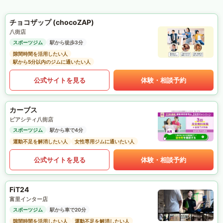
チョコザップ (chocoZAP)
八街店
スポーツジム
駅から徒歩3分
隙間時間を活用したい人
駅から5分以内のジムに通いたい人
公式サイトを見る
体験・相談予約
カーブス
ピアシティ八街店
スポーツジム
駅から車で4分
運動不足を解消したい人
女性専用ジムに通いたい人
公式サイトを見る
体験・相談予約
FiT24
富里インター店
スポーツジム
駅から車で20分
隙間時間を活用したい人
運動不足を解消したい人