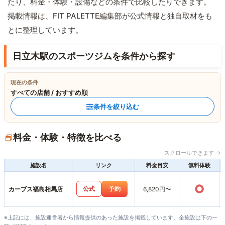
たり、料金・体験・設備などの条件で比較したりできます。
掲載情報は、FIT PALETTE編集部が公式情報と独自取材をも
とに整理しています。
日立木駅のスポーツジムを条件から探す
現在の条件
すべての店舗 / おすすめ順
条件を絞り込む
料金・体験・特徴を比べる
スクロールできます →
施設名
リンク
料金目安
無料体験
○
公式
予約
カーブス福島相馬店
6,820円〜
※上記には、施設運営者から情報提供のあった施設を掲載しています。全施設は下の一