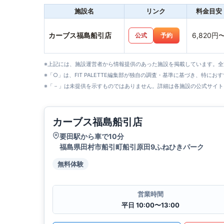
施設名
リンク
料金目安
カーブス福島船引店
6,820円
公式
予約
※上記には、施設運営者から情報提供のあった施設を掲載しています。
※「○」は、FIT PALETTE編集部が独自の調査・基準に基づき、特にお
※「－」は未提供を示すものではありません。詳細は各施設の公式サイト
カーブス福島船引店
要田駅から車で10分
福島県田村市船引町船引原田9ふねひきパーク
無料体験
営業時間
平日 10:00〜13:00