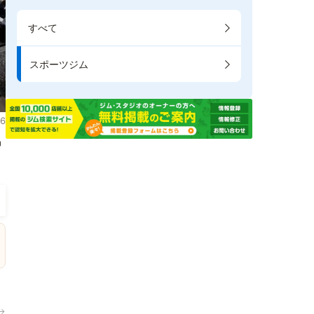
すべて
スポーツジム
6
掲
→