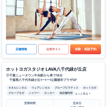
体験・相談予約
店舗情報
公式サイト
ホットヨガスタジオ LAVA八千代緑が丘店
千葉ニュータウン中央駅から車で18分
千葉県八千代市緑が丘1ー1ー1公園都市プラザGF
タオルレンタル
ウェアレンタル
グループピラティス
ホットヨガ
グループヨガ
シャワー
ロッカー
他店舗利用
もっと見る
営業時間
定休日