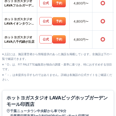
ホットヨガスタジオ
○
公式
予約
4,800円〜
LAVAフルルガーデン
八千代店
ホットヨガスタジオ
○
公式
予約
4,800円〜
LAVAイオンタウンユ
ーカリが丘店
ホットヨガスタジオ
○
公式
予約
4,800円〜
LAVA八千代緑が丘店
※上記には、施設運営者から情報提供のあった施設を掲載しています。全施設は下の一
覧で確認できます。
※「○」は、FIT PALETTE編集部が独自の調査・基準に基づき、特におすすめする項目
です。
※「－」は未提供を示すものではありません。詳細は各施設の公式サイトをご確認くだ
さい。
ホットヨガスタジオ LAVAビッグホップガーデン
モール印西店
千葉ニュータウン中央駅から車で9分
千葉県印西市原1ー2 BIGHOPガーデンモール印西2F