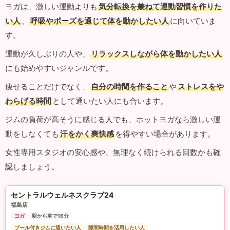
ヨガは、激しい運動よりも
気分転換を兼ねて運動習慣を作りた
い人
、
呼吸やポーズを通じて体を動かしたい人
に向いていま
す。
運動が久しぶりの人や、
リラックスしながら体を動かしたい人
にも始めやすいジャンルです。
痩せることだけでなく、
自分の時間を作ること
や
ストレスをや
わらげる時間
として通いたい人にも合います。
ジムの負荷が高そうに感じる人でも、ホットヨガなら激しい運
動をしなくても
汗をかく爽快感
を得やすい場合があります。
女性専用スタジオの安心感や、無理なく続けられる回数かも確
認しましょう。
セントラルウェルネスクラブ24
福島店
ヨガ
駅から車で16分
プール付きジムに通いたい人
隙間時間を活用したい人