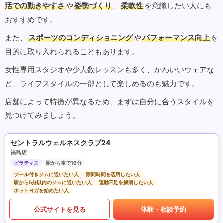
活での動きやすさ
や
姿勢づくり
、
柔軟性
を意識したい人にも
おすすめです。
また、
スポーツのコンディショニング
や
パフォーマンス向上
を
目的に取り入れられることもあります。
女性専用スタジオや少人数レッスンも多く、かわいいウェアな
ど、ライフスタイルの一部として楽しめるのも魅力です。
店舗によって特徴が異なるため、まずは自分に合うスタイルを
見つけてみましょう。
セントラルウェルネスクラブ24
福島店
ピラティス
駅から車で16分
プール付きジムに通いたい人
隙間時間を活用したい人
駅から5分以内のジムに通いたい人
運動不足を解消したい人
ホットヨガを始めたい人
公式サイトを見る
体験・相談予約