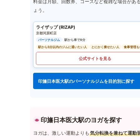
料金は月額、回数券、コースなど複雑な場合があ
ょう。
ライザップ (RIZAP)
京都河原町店
パーソナルジム
駅から車で9分
駅から5分以内のジムに通いたい人
とにかく痩せたい人
食事管理も
公式サイトを見る
印旛日本医大駅のパーソナルジムを目的別に探す
印旛日本医大駅のヨガを探す
ヨガは、激しい運動よりも
気分転換を兼ねて運動