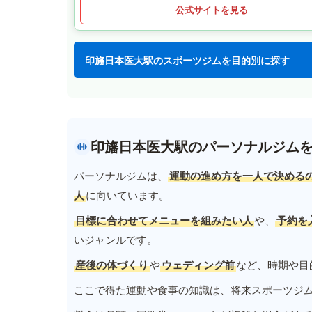
公式サイトを見る
印旛日本医大駅のスポーツジムを目的別に探す
印旛日本医大駅のパーソナルジム
パーソナルジムは、
運動の進め方を一人で決める
人
に向いています。
目標に合わせてメニューを組みたい人
や、
予約を
いジャンルです。
産後の体づくり
や
ウェディング前
など、時期や目
ここで得た運動や食事の知識は、将来スポーツジ