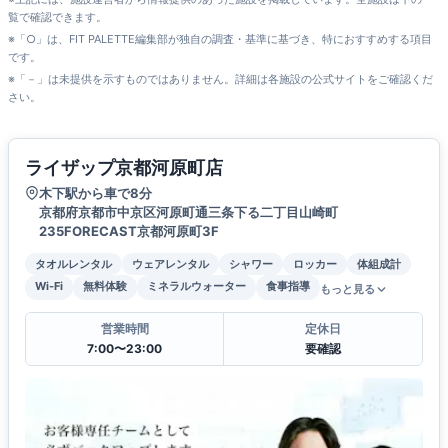
覧で確認できます。
※「○」は、FIT PALETTE編集部が独自の調査・基準に基づき、特におすすめする項目
です。
※「－」は未提供を示すものではありません。詳細は各施設の公式サイトをご確認くだ
さい。
ライザップ京都河原町店
木下駅から車で8分
京都府京都市中京区河原町通三条下る二丁目山崎町
235FORECAST京都河原町3F
タオルレンタル
ウェアレンタル
シャワー
ロッカー
体組成計
Wi-Fi
無料体験
ミネラルウォーター
食事指導
もっと見る
営業時間
定休日
7:00〜23:00
要確認