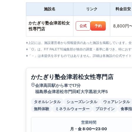
施設名
リンク
料金目安
かたぎり塾会津若松女
8,800円
公式
予約
性専門店
※上記には、施設運営者から情報提供のあった施設を掲載しています。
※「○」は、FIT PALETTE編集部が独自の調査・基準に基づき、特にお
※「－」は未提供を示すものではありません。詳細は各施設の公式サイト
かたぎり塾会津若松女性専門店
会津高田駅から車で17分
福島県会津若松市門田町大字黒岩大坪5
タオルレンタル
シューズレンタル
ウェアレンタル
無料体験
ミネラルウォーター
プロテイン
食事指
営業時間
月・金 8:00〜23:00