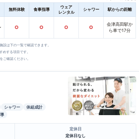
ウェア
無料体験
食事指導
シャワー
駅からの距離
レンタル
会津高田駅か
〜
○
○
○
○
ら車で17分
全施設は下の一覧で確認できます。
すすめする項目です。
をご確認ください。
シャワー
体組成計
導
定休日
定休日なし