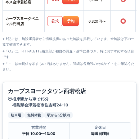
ネス会津若松店
カーブスヨークベニ
○
公式
予約
6,820円〜
マル門田店
※上記には、施設運営者から情報提供のあった施設を掲載しています。全施設は下の一
覧で確認できます。
※「○」は、FIT PALETTE編集部が独自の調査・基準に基づき、特におすすめする項目
です。
※「－」は未提供を示すものではありません。詳細は各施設の公式サイトをご確認くだ
さい。
カーブスヨークタウン西若松店
根岸駅から車で15分
福島県会津若松市住吉町24-10
駐車場
無料体験
駅から5分以内
営業時間
定休日
平日 10:00〜13:00
毎週日曜日