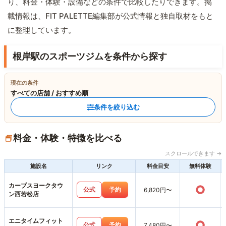
り、料金・体験・設備などの条件で比較したりできます。掲
載情報は、FIT PALETTE編集部が公式情報と独自取材をもと
に整理しています。
根岸駅のスポーツジムを条件から探す
現在の条件
すべての店舗 / おすすめ順
条件を絞り込む
料金・体験・特徴を比べる
スクロールできます →
施設名
リンク
料金目安
無料体験
カーブスヨークタウ
○
公式
予約
6,820円〜
ン西若松店
エニタイムフィット
○
公式
予約
7,480円〜