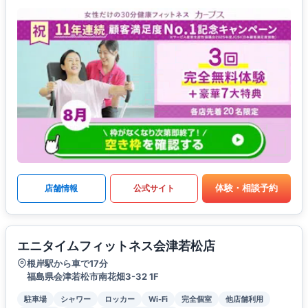
体験・相談予約
店舗情報
公式サイト
エニタイムフィットネス会津若松店
根岸駅から車で17分
福島県会津若松市南花畑3-32 1F
駐車場
シャワー
ロッカー
Wi-Fi
完全個室
他店舗利用