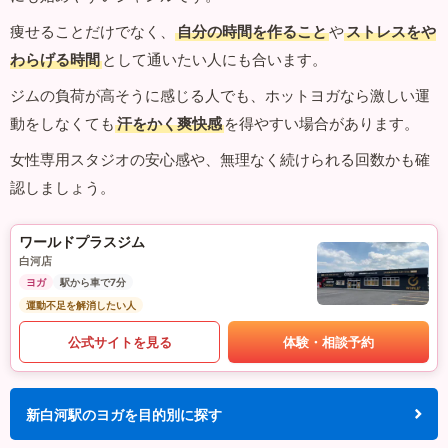
痩せることだけでなく、
自分の時間を作ること
や
ストレスをや
わらげる時間
として通いたい人にも合います。
ジムの負荷が高そうに感じる人でも、ホットヨガなら激しい運
動をしなくても
汗をかく爽快感
を得やすい場合があります。
女性専用スタジオの安心感や、無理なく続けられる回数かも確
認しましょう。
ワールドプラスジム
白河店
ヨガ
駅から車で7分
運動不足を解消したい人
公式サイトを見る
体験・相談予約
新白河駅のヨガを目的別に探す