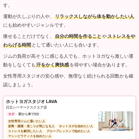
す。
運動が久しぶりの人や、
リラックスしながら体を動かしたい人
にも始めやすいジャンルです。
痩せることだけでなく、
自分の時間を作ること
や
ストレスをや
わらげる時間
として通いたい人にも合います。
ジムの負荷が高そうに感じる人でも、ホットヨガなら激しい運
動をしなくても
汗をかく爽快感
を得やすい場合があります。
女性専用スタジオの安心感や、無理なく続けられる回数かも確
認しましょう。
ホットヨガスタジオ LAVA
日立シーマークスクエア店
ヨガ
駅から車で5分
女性専用ジムに通いたい人
姿勢・腰痛・肩こりが気になる人
ホットヨガを始めたい人
ストレスを解消したい人
グループレッスンで始めたい人
マシンピラティスを始めたい人