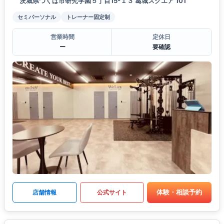
茨城県つくば市研究学園５丁目15-１３ 葛城スクエア 101
セミパーソナル
トレーナー固定制
営業時間
定休日
ー
要確認
体験・相談予約
店舗情報
公式サイト