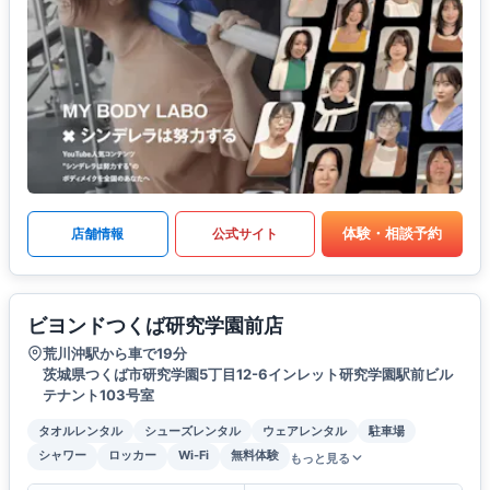
体験・相談予約
店舗情報
公式サイト
ビヨンドつくば研究学園前店
荒川沖駅から車で19分
茨城県つくば市研究学園5丁目12-6インレット研究学園駅前ビル
テナント103号室
タオルレンタル
シューズレンタル
ウェアレンタル
駐車場
シャワー
ロッカー
Wi-Fi
無料体験
もっと見る