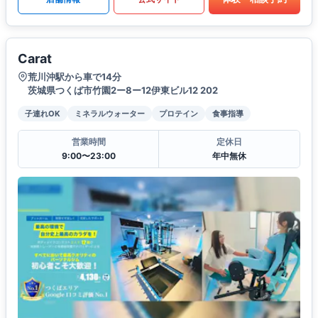
Carat
荒川沖駅から車で14分
茨城県つくば市竹園2ー8ー12伊東ビル12 202
子連れOK
ミネラルウォーター
プロテイン
食事指導
営業時間
定休日
9:00〜23:00
年中無休