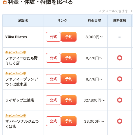
料金・体験・特徴を比べる
スクロールできます →
施設名
リンク
料金目安
無料体験
-
公式
予約
Yüka Pilates
8,000円〜
キャンペーン中
○
公式
予約
ファディーひたち野
8,778円〜
うしく店
キャンペーン中
○
公式
予約
ファディーブランデ
8,778円〜
つくば並木店
○
公式
予約
ライザップ土浦店
327,800円〜
キャンペーン中
○
公式
予約
ザ パーソナルジムつ
33,000円〜
くば店