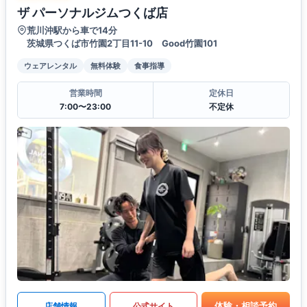
ザ パーソナルジムつくば店
荒川沖駅から車で14分
茨城県つくば市竹園2丁目11-10 Good竹園101
ウェアレンタル
無料体験
食事指導
営業時間
定休日
7:00〜23:00
不定休
体験・相談予約
店舗情報
公式サイト