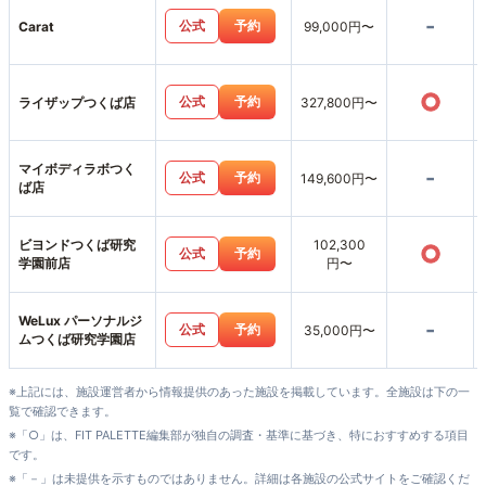
-
公式
予約
Carat
99,000円〜
○
公式
予約
ライザップつくば店
327,800円〜
マイボディラボつく
-
公式
予約
149,600円〜
ば店
ビヨンドつくば研究
102,300
○
公式
予約
学園前店
円〜
WeLux パーソナルジ
-
公式
予約
35,000円〜
ムつくば研究学園店
※上記には、施設運営者から情報提供のあった施設を掲載しています。全施設は下の一
覧で確認できます。
※「○」は、FIT PALETTE編集部が独自の調査・基準に基づき、特におすすめする項目
です。
※「－」は未提供を示すものではありません。詳細は各施設の公式サイトをご確認くだ