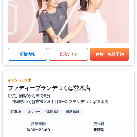
体験・相談予約
店舗情報
公式サイト
キャンペーン中
ファディーブランデつくば並木店
荒川沖駅から車で9分
茨城県つくば市並木4丁目3ー2 ブランデつくば並木内
駐車場
ロッカー
体組成計
無料体験
営業時間
定休日
5:00〜23:00
要確認