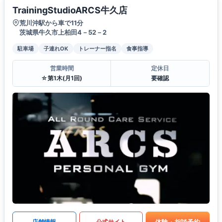
TrainingStudioARCS牛久店
荒川沖駅から車で11分
茨城県牛久市上柏田4－52－2
駐車場
子連れOK
トレーナー指名
食事指導
営業時間
定休日
☆第1木(月1回)
要確認
体験・相談予約
店舗情報
公式サイト