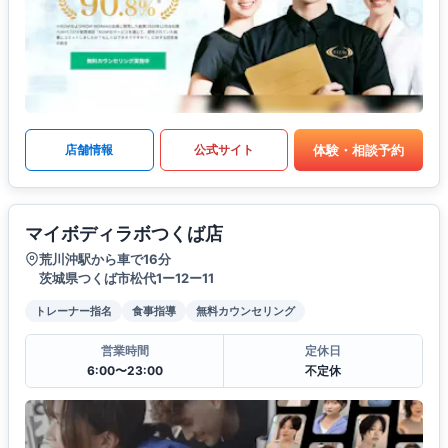
体験・相談予約
店舗情報
公式サイト
マイボディラボつくば店
荒川沖駅から車で16分
茨城県つくば市松代1ー12ー11
トレーナー指名
食事指導
無料カウンセリング
営業時間
定休日
6:00〜23:00
不定休