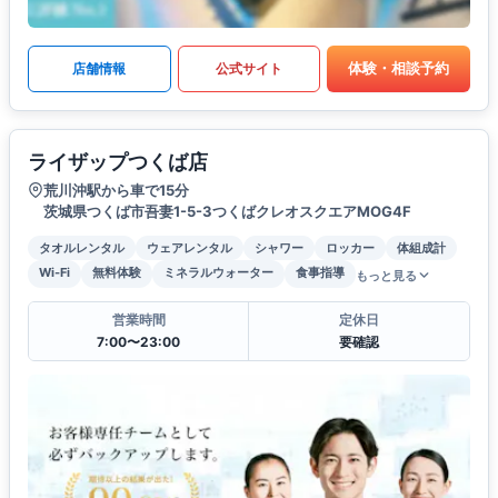
体験・相談予約
店舗情報
公式サイト
ライザップつくば店
荒川沖駅から車で15分
茨城県つくば市吾妻1-5-3つくばクレオスクエアMOG4F
タオルレンタル
ウェアレンタル
シャワー
ロッカー
体組成計
Wi-Fi
無料体験
ミネラルウォーター
食事指導
もっと見る
営業時間
定休日
7:00〜23:00
要確認