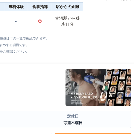
無料体験
食事指導
駅からの距離
古河駅から徒
-
○
歩11分
全施設は下の一覧で確認できます。
すすめする項目です。
をご確認ください。
定休日
毎週木曜日