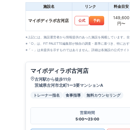
施設名
リンク
料金目安
149,600
マイボディラボ古河店
公式
予約
円〜
※上記には、施設運営者から情報提供のあった施設を掲載しています。
※「○」は、FIT PALETTE編集部が独自の調査・基準に基づき、特にお
※「－」は未提供を示すものではありません。詳細は各施設の公式サイト
マイボディラボ古河店
古河駅から徒歩11分
茨城県古河市北町1ー3要マンションA
トレーナー指名
食事指導
無料カウンセリング
営業時間
5:00〜23:00