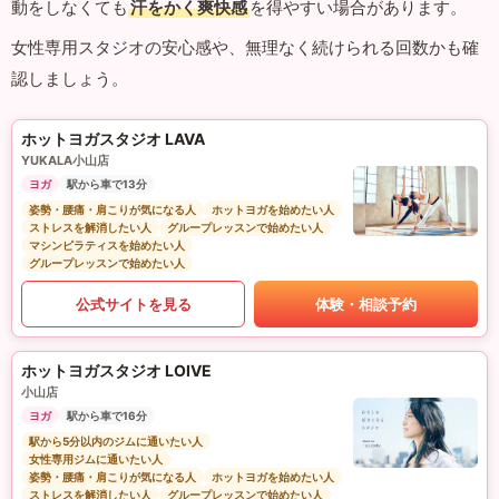
動をしなくても
汗をかく爽快感
を得やすい場合があります。
女性専用スタジオの安心感や、無理なく続けられる回数かも確
認しましょう。
ホットヨガスタジオ LAVA
YUKALA小山店
ヨガ
駅から車で13分
姿勢・腰痛・肩こりが気になる人
ホットヨガを始めたい人
ストレスを解消したい人
グループレッスンで始めたい人
マシンピラティスを始めたい人
グループレッスンで始めたい人
公式サイトを見る
体験・相談予約
ホットヨガスタジオ LOIVE
小山店
ヨガ
駅から車で16分
駅から5分以内のジムに通いたい人
女性専用ジムに通いたい人
姿勢・腰痛・肩こりが気になる人
ホットヨガを始めたい人
ストレスを解消したい人
グループレッスンで始めたい人