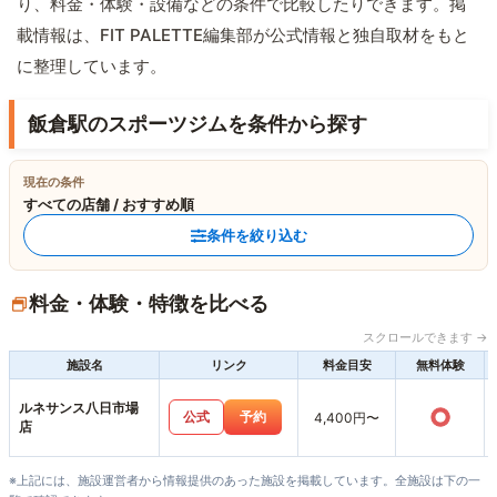
り、料金・体験・設備などの条件で比較したりできます。掲
載情報は、FIT PALETTE編集部が公式情報と独自取材をもと
に整理しています。
飯倉駅のスポーツジムを条件から探す
現在の条件
すべての店舗 / おすすめ順
条件を絞り込む
料金・体験・特徴を比べる
スクロールできます →
施設名
リンク
料金目安
無料体験
ルネサンス八日市場
○
公式
予約
4,400円〜
店
※上記には、施設運営者から情報提供のあった施設を掲載しています。全施設は下の一