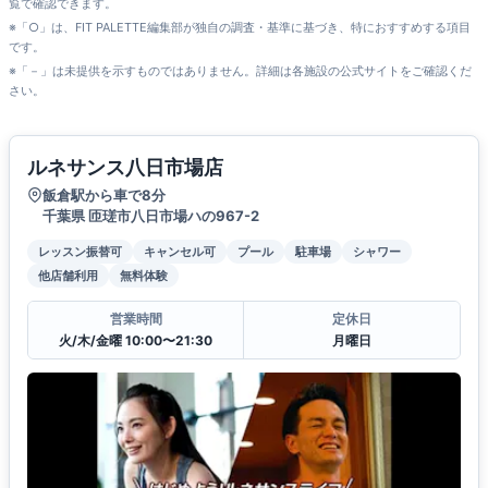
覧で確認できます。
※「○」は、FIT PALETTE編集部が独自の調査・基準に基づき、特におすすめする項目
です。
※「－」は未提供を示すものではありません。詳細は各施設の公式サイトをご確認くだ
さい。
ルネサンス八日市場店
飯倉駅から車で8分
千葉県 匝瑳市八日市場ハの967-2
レッスン振替可
キャンセル可
プール
駐車場
シャワー
他店舗利用
無料体験
営業時間
定休日
火/木/金曜 10:00〜21:30
月曜日