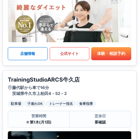
体験・相談予約
店舗情報
公式サイト
TrainingStudioARCS牛久店
藤代駅から車で16分
茨城県牛久市上柏田4－52－2
駐車場
子連れOK
トレーナー指名
食事指導
営業時間
定休日
☆第1木(月1回)
要確認