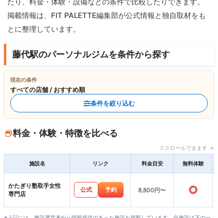
たり、料金・体験・設備などの条件で比較したりできます。
掲載情報は、FIT PALETTE編集部が公式情報と独自取材をも
とに整理しています。
藤代駅のパーソナルジムを条件から探す
現在の条件
すべての店舗 / おすすめ順
条件を絞り込む
料金・体験・特徴を比べる
スクロールできます →
施設名
リンク
料金目安
無料体験
かたぎり塾取手女性
○
公式
予約
8,800円〜
専門店
※上記には、施設運営者から情報提供のあった施設を掲載しています。全施設は下の一