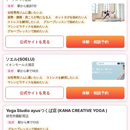
ヨガ
駅から徒歩7分
女性専用ジムに通いたい人
姿勢・腰痛・肩こりが気になる人
ホットヨガを始めたい人
ストレスを解消したい人
グループレッスンで始めたい人
マシンピラティスを始めたい人
グループレッスンで始めたい人
公式サイトを見る
体験・相談予約
ソエル(SOELU)
イオンモール土浦店
ヨガ
駅から車で18分
女性専用ジムに通いたい人
ストレスを解消したい人
マシンピラティスを始めたい人
公式サイトを見る
体験・相談予約
Yoga Studio ayusつくば店 (KANA CREATIVE YOGA )
研究学園駅周辺
ヨガ
駅から車で13分
グループレッスンで始めたい人