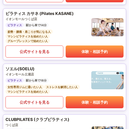
ピラティス カサネ (Pilates KASANE)
イオンモールつくば店
ピラティス
駅から車で14分
姿勢・腰痛・肩こりが気になる人
マシンピラティスを始めたい人
グループレッスンで始めたい人
公式サイトを見る
体験・相談予約
ソエル(SOELU)
イオンモール土浦店
ピラティス
駅から車で18分
女性専用ジムに通いたい人
ストレスを解消したい人
マシンピラティスを始めたい人
公式サイトを見る
体験・相談予約
CLUBPILATES (クラブピラティス)
つくば店