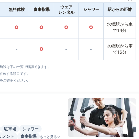
ウェア
無料体験
食事指導
シャワー
駅からの距離
レンタル
水郷駅から車
○
○
○
○
で14分
水郷駅から車
-
○
-
-
で16分
全施設は下の一覧で確認できます。
すすめする項目です。
をご確認ください。
駐車場
シャワー
リメント
食事指導
もっと見る