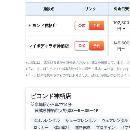
施設名
リンク
料金目安
102,300
ビヨンド神栖店
公式
予約
円〜
149,600
マイボディラボ神栖店
公式
予約
円〜
※上記には、施設運営者から情報提供のあった施設を掲載しています。
※「○」は、FIT PALETTE編集部が独自の調査・基準に基づき、特にお
※「－」は未提供を示すものではありません。詳細は各施設の公式サイト
ビヨンド神栖店
水郷駅から車で14分
茨城県神栖市大野原3ー9ー35ー1F
タオルレンタル
シューズレンタル
ウェアレンタル
ロッカー
体組成計
無料体験
プロテイン
サプ