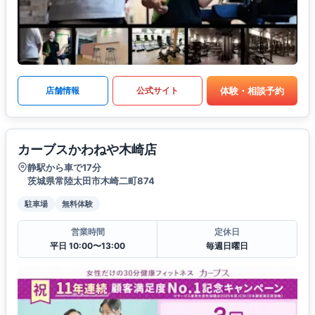
体験・相談予約
店舗情報
公式サイト
カーブスかわねや木崎店
静駅から車で17分
茨城県常陸太田市木崎二町874
駐車場
無料体験
営業時間
定休日
平日 10:00〜13:00
毎週日曜日