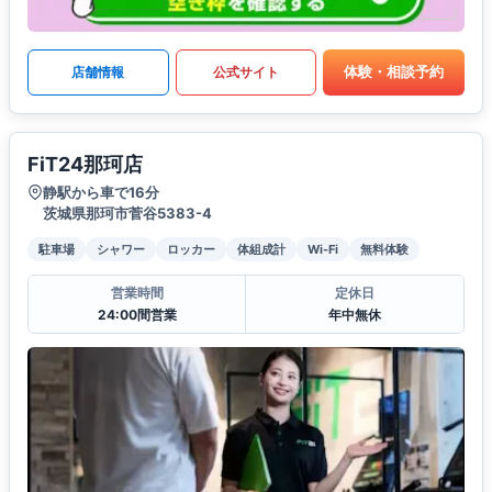
体験・相談予約
店舗情報
公式サイト
FiT24那珂店
静駅から車で16分
茨城県那珂市菅谷5383-4
駐車場
シャワー
ロッカー
体組成計
Wi-Fi
無料体験
営業時間
定休日
24:00間営業
年中無休