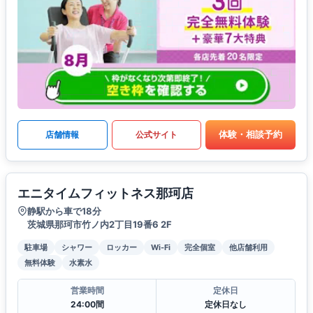
体験・相談予約
店舗情報
公式サイト
エニタイムフィットネス那珂店
静駅から車で18分
茨城県那珂市竹ノ内2丁目19番6 2F
駐車場
シャワー
ロッカー
Wi-Fi
完全個室
他店舗利用
無料体験
水素水
営業時間
定休日
24:00間
定休日なし