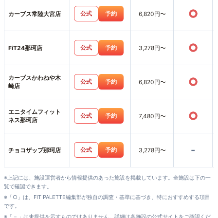
○
公式
予約
カーブス常陸大宮店
6,820円〜
○
公式
予約
FiT24那珂店
3,278円〜
カーブスかわねや木
○
公式
予約
6,820円〜
崎店
エニタイムフィット
○
公式
予約
7,480円〜
ネス那珂店
-
公式
予約
チョコザップ那珂店
3,278円〜
※上記には、施設運営者から情報提供のあった施設を掲載しています。全施設は下の一
覧で確認できます。
※「○」は、FIT PALETTE編集部が独自の調査・基準に基づき、特におすすめする項目
です。
※「－」は未提供を示すものではありません。詳細は各施設の公式サイトをご確認くだ