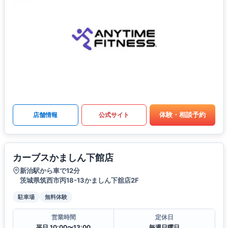
体験・相談予約
店舗情報
公式サイト
カーブスかましん下館店
新治駅から車で12分
茨城県筑西市丙18-13かましん下舘店2F
駐車場
無料体験
営業時間
定休日
平日 10:00〜13:00
毎週日曜日