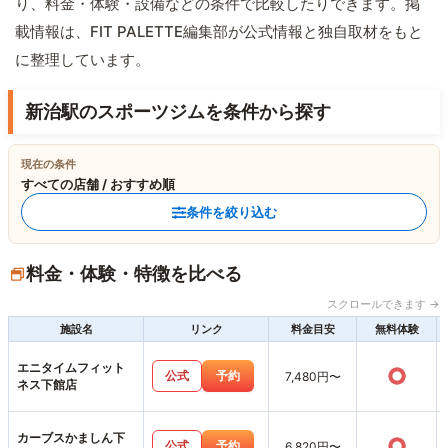
り、料金・体験・設備などの条件で比較したりできます。掲
載情報は、FIT PALETTE編集部が公式情報と独自取材をもと
に整理しています。
新治駅のスポーツジムを条件から探す
現在の条件
すべての店舗 / おすすめ順
条件を絞り込む
料金・体験・特徴を比べる
スクロールできます →
施設名
リンク
料金目安
無料体験
エニタイムフィット
○
公式
予約
7,480円〜
ネス下館店
カーブスかましん下
○
公式
予約
6,820円〜