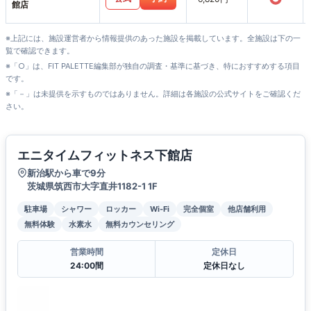
館店
※上記には、施設運営者から情報提供のあった施設を掲載しています。全施設は下の一
覧で確認できます。
※「○」は、FIT PALETTE編集部が独自の調査・基準に基づき、特におすすめする項目
です。
※「－」は未提供を示すものではありません。詳細は各施設の公式サイトをご確認くだ
さい。
エニタイムフィットネス下館店
新治駅から車で9分
茨城県筑西市大字直井1182-1 1F
駐車場
シャワー
ロッカー
Wi-Fi
完全個室
他店舗利用
無料体験
水素水
無料カウンセリング
営業時間
定休日
24:00間
定休日なし