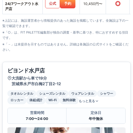
○
公式
予約
24/7ワークアウト水
10,450円〜
戸店
※上記には、施設運営者から情報提供のあった施設を掲載しています。全施設は下の一
覧で確認できます。
※「○」は、FIT PALETTE編集部が独自の調査・基準に基づき、特におすすめする項目
です。
※「－」は未提供を示すものではありません。詳細は各施設の公式サイトをご確認くだ
さい。
ビヨンド水戸店
大洗駅から車で19分
茨城県水戸市白梅2丁目2-12
タオルレンタル
シューズレンタル
ウェアレンタル
シャワー
ロッカー
体組成計
Wi-Fi
無料体験
もっと見る
営業時間
定休日
7:00〜24:00
年中無休