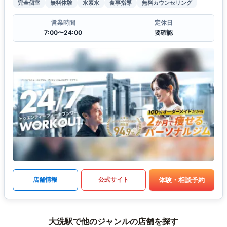
完全個室
無料体験
水素水
食事指導
無料カウンセリング
営業時間
定休日
7:00〜24:00
要確認
体験・相談予約
店舗情報
公式サイト
大洗駅で他のジャンルの店舗を探す