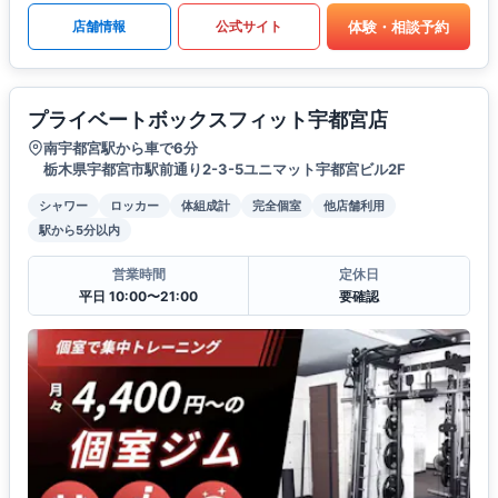
体験・相談予約
店舗情報
公式サイト
プライベートボックスフィット宇都宮店
南宇都宮駅から車で6分
栃木県宇都宮市駅前通り2-3-5ユニマット宇都宮ビル2F
シャワー
ロッカー
体組成計
完全個室
他店舗利用
駅から5分以内
営業時間
定休日
平日 10:00〜21:00
要確認