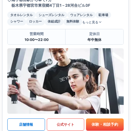
栃木県宇都宮市東宿郷4丁目1－28河合ビル3F
タオルレンタル
シューズレンタル
ウェアレンタル
駐車場
シャワー
ロッカー
体組成計
無料体験
もっと見る
営業時間
定休日
10:00〜22:00
年中無休
体験・相談予約
店舗情報
公式サイト