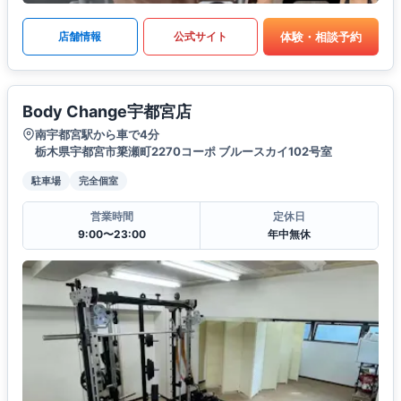
体験・相談予約
店舗情報
公式サイト
Body Change宇都宮店
南宇都宮駅から車で4分
栃木県宇都宮市簗瀬町2270コーポ ブルースカイ102号室
駐車場
完全個室
営業時間
定休日
9:00〜23:00
年中無休