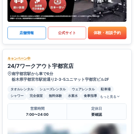
体験・相談予約
店舗情報
公式サイト
キャンペーン中
24/7ワークアウト宇都宮店
南宇都宮駅から車で6分
栃木県宇都宮市駅前通り2-3-5ユニマット宇都宮ビル2F
タオルレンタル
シューズレンタル
ウェアレンタル
駐車場
シャワー
完全個室
無料体験
水素水
食事指導
もっと見る
営業時間
定休日
7:00〜24:00
要確認