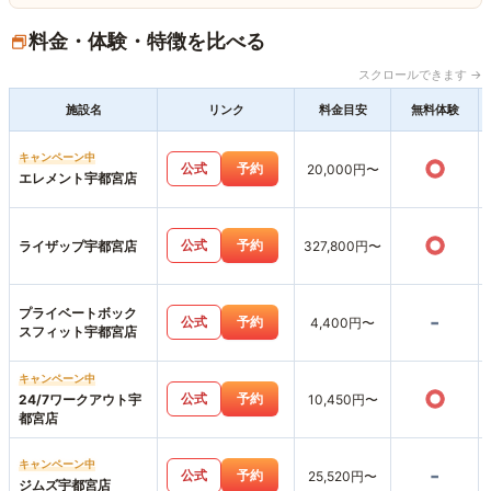
料金・体験・特徴を比べる
スクロールできます →
施設名
リンク
料金目安
無料体験
キャンペーン中
○
公式
予約
20,000円〜
エレメント宇都宮店
○
公式
予約
ライザップ宇都宮店
327,800円〜
プライベートボック
-
公式
予約
4,400円〜
スフィット宇都宮店
キャンペーン中
○
公式
予約
24/7ワークアウト宇
10,450円〜
都宮店
キャンペーン中
-
公式
予約
25,520円〜
ジムズ宇都宮店