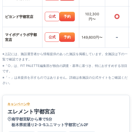
102,300
○
公式
予約
ビヨンド宇都宮店
円〜
マイボディラボ宇都
-
公式
予約
149,600円〜
宮店
※上記には、施設運営者から情報提供のあった施設を掲載しています。全施設は下の一
覧で確認できます。
※「○」は、FIT PALETTE編集部が独自の調査・基準に基づき、特におすすめする項目
です。
※「－」は未提供を示すものではありません。詳細は各施設の公式サイトをご確認くだ
さい。
キャンペーン中
エレメント宇都宮店
南宇都宮駅から車で5分
栃木県前通り2-3-5ユニマット宇都宮ビル2F