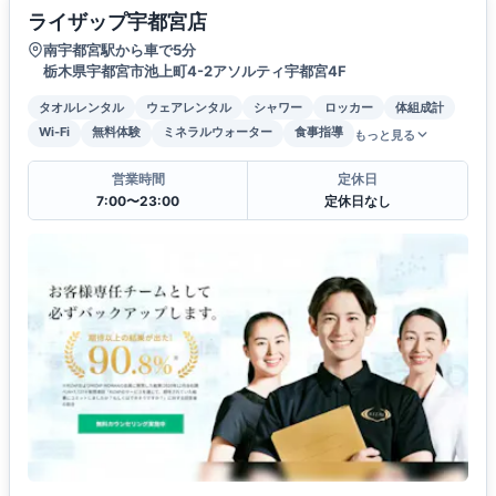
ライザップ宇都宮店
南宇都宮駅から車で5分
栃木県宇都宮市池上町4-2アソルティ宇都宮4F
タオルレンタル
ウェアレンタル
シャワー
ロッカー
体組成計
Wi-Fi
無料体験
ミネラルウォーター
食事指導
もっと見る
営業時間
定休日
7:00〜23:00
定休日なし