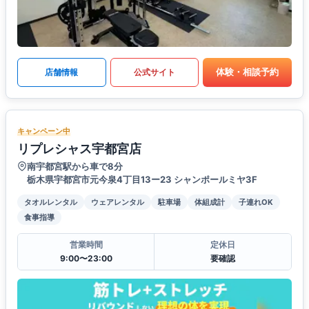
体験・相談予約
店舗情報
公式サイト
キャンペーン中
リプレシャス宇都宮店
南宇都宮駅から車で8分
栃木県宇都宮市元今泉4丁目13ー23 シャンポールミヤ3F
タオルレンタル
ウェアレンタル
駐車場
体組成計
子連れOK
食事指導
営業時間
定休日
9:00〜23:00
要確認