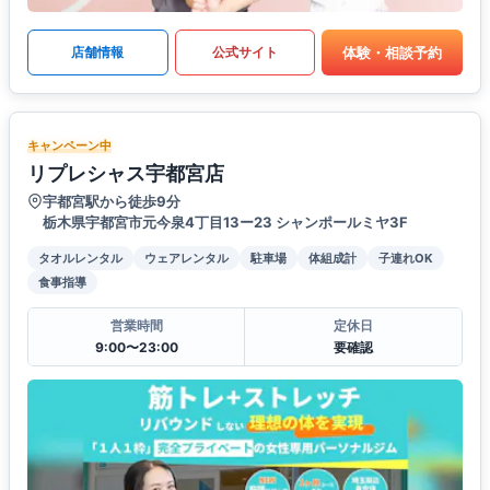
体験・相談予約
店舗情報
公式サイト
キャンペーン中
リプレシャス宇都宮店
宇都宮駅から徒歩9分
栃木県宇都宮市元今泉4丁目13ー23 シャンポールミヤ3F
タオルレンタル
ウェアレンタル
駐車場
体組成計
子連れOK
食事指導
営業時間
定休日
9:00〜23:00
要確認