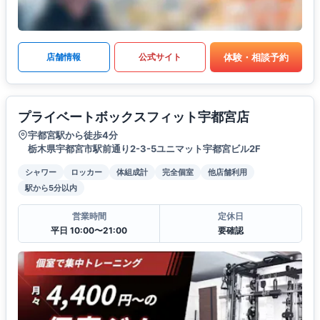
体験・相談予約
店舗情報
公式サイト
プライベートボックスフィット宇都宮店
宇都宮駅から徒歩4分
栃木県宇都宮市駅前通り2-3-5ユニマット宇都宮ビル2F
シャワー
ロッカー
体組成計
完全個室
他店舗利用
駅から5分以内
営業時間
定休日
平日 10:00〜21:00
要確認