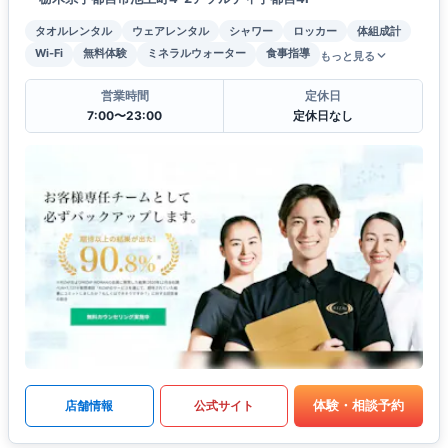
タオルレンタル
ウェアレンタル
シャワー
ロッカー
体組成計
Wi-Fi
無料体験
ミネラルウォーター
食事指導
もっと見る
営業時間
定休日
7:00〜23:00
定休日なし
体験・相談予約
店舗情報
公式サイト