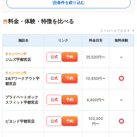
条件を絞り込む
料金・体験・特徴を比べる
スクロールできます →
施設名
リンク
料金目安
無料体験
キャンペーン中
-
公式
予約
25,520円〜
ジムズ宇都宮店
キャンペーン中
○
公式
予約
24/7ワークアウト宇
10,450円〜
都宮店
プライベートボック
-
公式
予約
4,400円〜
スフィット宇都宮店
102,300
○
公式
予約
ビヨンド宇都宮店
円〜