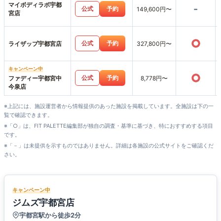
マイボディラボ宇都
-
公式
予約
149,600円〜
宮店
○
公式
予約
ライザップ宇都宮店
327,800円〜
キャンペーン中
○
公式
予約
ファディー宇都宮中
8,778円〜
今泉店
※上記には、施設運営者から情報提供のあった施設を掲載しています。全施設は下の一
覧で確認できます。
※「○」は、FIT PALETTE編集部が独自の調査・基準に基づき、特におすすめする項目
です。
※「－」は未提供を示すものではありません。詳細は各施設の公式サイトをご確認くだ
さい。
キャンペーン中
ジムズ宇都宮店
宇都宮駅から徒歩2分