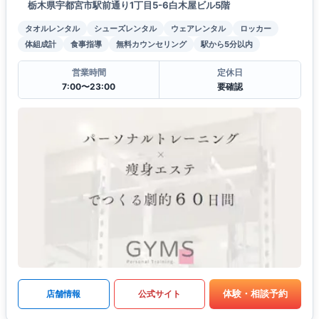
栃木県宇都宮市駅前通り1丁目5-6白木屋ビル5階
タオルレンタル
シューズレンタル
ウェアレンタル
ロッカー
体組成計
食事指導
無料カウンセリング
駅から5分以内
営業時間
定休日
7:00〜23:00
要確認
体験・相談予約
店舗情報
公式サイト