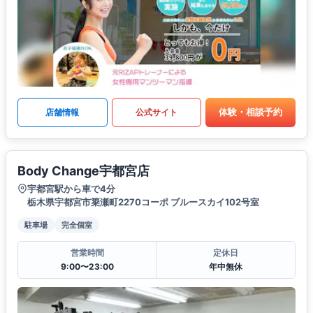
体験・相談予約
店舗情報
公式サイト
Body Change宇都宮店
宇都宮駅から車で4分
栃木県宇都宮市簗瀬町2270コーポ ブルースカイ102号室
駐車場
完全個室
営業時間
定休日
9:00〜23:00
年中無休