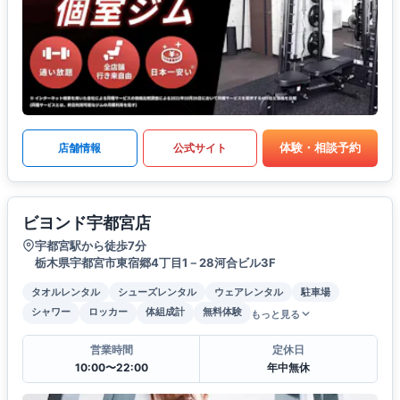
体験・相談予約
店舗情報
公式サイト
ビヨンド宇都宮店
宇都宮駅から徒歩7分
栃木県宇都宮市東宿郷4丁目1－28河合ビル3F
タオルレンタル
シューズレンタル
ウェアレンタル
駐車場
シャワー
ロッカー
体組成計
無料体験
もっと見る
営業時間
定休日
10:00〜22:00
年中無休