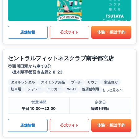
体験・相談予約
店舗情報
公式サイト
セントラルフィットネスクラブ南宇都宮店
西川田駅から車で8分
栃木県宇都宮市吉野2-8-23
タオルレンタル
スイミング用品
プール
サウナ
常温ヨガ
駐車場
シャワー
ロッカー
Wi-Fi
他店舗利用
もっと見る
営業時間
定休日
平日 10:00〜22:00
毎週月曜日
体験・相談予約
店舗情報
公式サイト