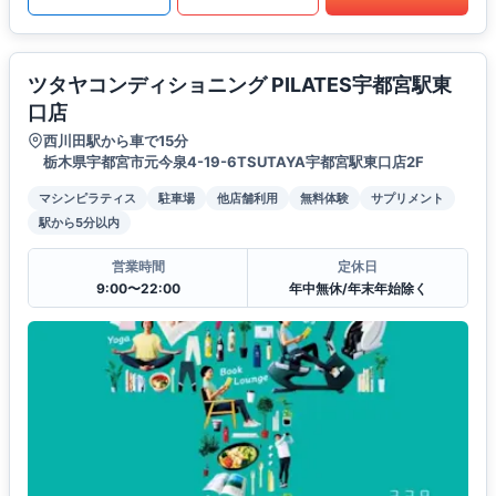
ツタヤコンディショニング PILATES宇都宮駅東
口店
西川田駅から車で15分
栃木県宇都宮市元今泉4-19-6TSUTAYA宇都宮駅東口店2F
マシンピラティス
駐車場
他店舗利用
無料体験
サプリメント
駅から5分以内
営業時間
定休日
9:00〜22:00
年中無休/年末年始除く