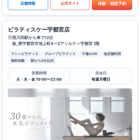
体験・相談予約
店舗情報
公式サイト
ピラティスケー宇都宮店
西川田駅から車で12分
栃_県宇都宮市池上町4ー2アソルティ宇都宮 1階
マシンピラティス
グループピラティス
子連れOK
他店舗利用
無料体験
駅から5分以内
営業時間
定休日
火・水・金 10:00〜22:00
毎週月曜日