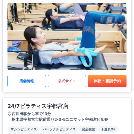
体験・相談予約
店舗情報
公式サイト
24/7ピラティス宇都宮店
西川田駅から車で13分
栃木県宇都宮市駅前通り2-3-5ユニマット宇都宮ビル1F
マシンピラティス
パーソナルピラティス
完全個室
子連れOK