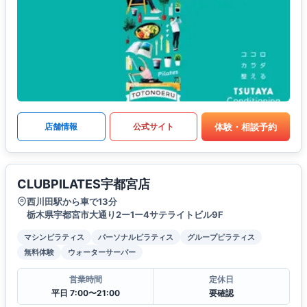
体験・相談予約
店舗情報
公式サイト
CLUBPILATES宇都宮店
西川田駅から車で13分
栃木県宇都宮市大通り2ー1ー4サテライトビル9F
マシンピラティス
パーソナルピラティス
グループピラティス
無料体験
ウォーターサーバー
営業時間
定休日
平日 7:00〜21:00
要確認