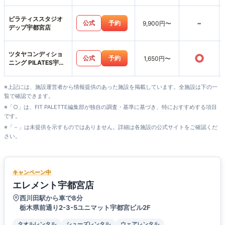
ピラティススタジオ
-
公式
予約
9,900円〜
デップ宇都宮店
ツタヤコンディショ
○
公式
予約
1,650円〜
ニング PILATES宇都
宮駅東口店
※上記には、施設運営者から情報提供のあった施設を掲載しています。全施設は下の一
覧で確認できます。
※「○」は、FIT PALETTE編集部が独自の調査・基準に基づき、特におすすめする項目
です。
※「－」は未提供を示すものではありません。詳細は各施設の公式サイトをご確認くだ
さい。
キャンペーン中
エレメント宇都宮店
西川田駅から車で8分
栃木県前通り2-3-5ユニマット宇都宮ビル2F
タオルレンタル
シューズレンタル
ウェアレンタル