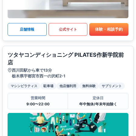
体験・相談予約
店舗情報
公式サイト
ツタヤコンディショニング PILATES作新学院前
店
西川田駅から車で13分
栃木県宇都宮市西一の沢町2-1
マシンピラティス
駐車場
他店舗利用
無料体験
サプリメント
営業時間
定休日
9:00〜22:00
年中無休/年末年始除く