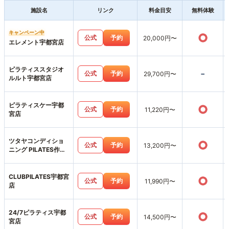
施設名
リンク
料金目安
無料体験
キャンペーン中
○
公式
予約
20,000円〜
エレメント宇都宮店
ピラティススタジオ
-
公式
予約
29,700円〜
ルルト宇都宮店
ピラティスケー宇都
○
公式
予約
11,220円〜
宮店
ツタヤコンディショ
○
公式
予約
13,200円〜
ニング PILATES作新
学院前店
CLUBPILATES宇都宮
○
公式
予約
11,990円〜
店
24/7ピラティス宇都
○
公式
予約
14,500円〜
宮店