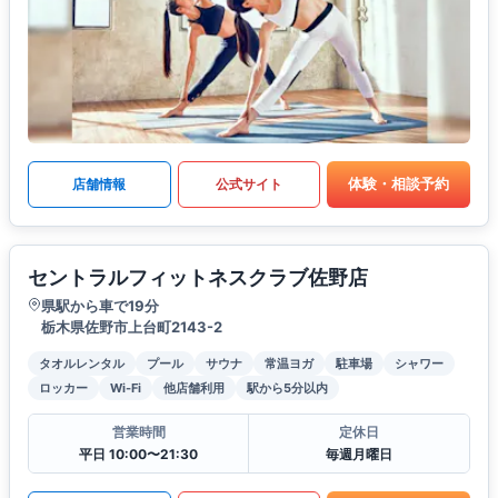
体験・相談予約
店舗情報
公式サイト
セントラルフィットネスクラブ佐野店
県駅から車で19分
栃木県佐野市上台町2143-2
タオルレンタル
プール
サウナ
常温ヨガ
駐車場
シャワー
ロッカー
Wi-Fi
他店舗利用
駅から5分以内
営業時間
定休日
平日 10:00〜21:30
毎週月曜日