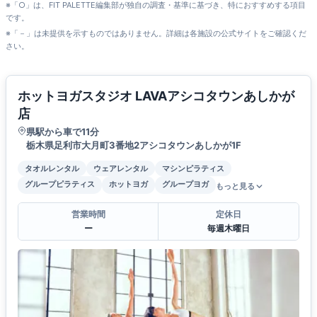
※「○」は、FIT PALETTE編集部が独自の調査・基準に基づき、特におすすめする項目
です。
※「－」は未提供を示すものではありません。詳細は各施設の公式サイトをご確認くだ
さい。
ホットヨガスタジオ LAVAアシコタウンあしかが
店
県駅から車で11分
栃木県足利市大月町3番地2アシコタウンあしかが1F
タオルレンタル
ウェアレンタル
マシンピラティス
グループピラティス
ホットヨガ
グループヨガ
もっと見る
営業時間
定休日
ー
毎週木曜日