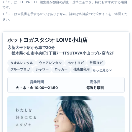
※「○」は、FIT PALETTE編集部が独自の調査・基準に基づき、特におすすめする項目
です。
※「－」は未提供を示すものではありません。詳細は各施設の公式サイトをご確認くだ
さい。
ホットヨガスタジオ LOIVE小山店
新大平下駅から車で20分
栃木県小山市中央町3丁目7ー1TSUTAYA小山ロブレ店内2F
タオルレンタル
ウェアレンタル
ホットヨガ
常温ヨガ
グループヨガ
シャワー
ロッカー
他店舗利用
もっと見る
営業時間
定休日
火・水・金 10:00〜21:50
毎週月曜日