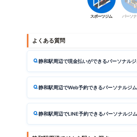
スポーツジム
パーソナ
よくある質問
静和駅周辺で現金払いができるパーソナルジ
静和駅周辺でWeb予約できるパーソナルジ
静和駅周辺でLINE予約できるパーソナルジ