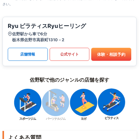
さい。
Ryu ピラティスRyuヒーリング
佐野駅から車で6分
栃木県佐野市高萩町1310－2
体験・相談予約
店舗情報
公式サイト
佐野駅で他のジャンルの店舗を探す
ピラティス
スポーツジム
パーソナルジム
ヨガ
よくある質問