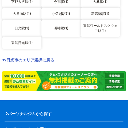
下野大沢駅(1)
今市駅(1)
大桑駅(1)
大谷向駅(1)
小佐越駅(1)
新高徳駅(1)
東武ワールドスクウェ
日光駅(1)
明神駅(1)
ア駅(1)
東武日光駅(1)
日光市のエリア選択に戻る
パーソナルジムから探す