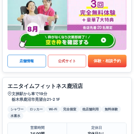
体験・相談予約
店舗情報
公式サイト
エニタイムフィットネス鹿沼店
文挟駅から車で19分
栃木県鹿沼市晃望台21-2 1F
シャワー
ロッカー
Wi-Fi
完全個室
他店舗利用
無料体験
水素水
営業時間
定休日
24:00間
定休日なし