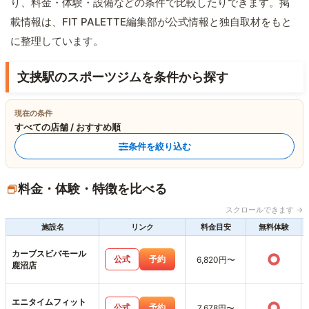
り、料金・体験・設備などの条件で比較したりできます。掲
載情報は、FIT PALETTE編集部が公式情報と独自取材をもと
に整理しています。
文挟駅のスポーツジムを条件から探す
現在の条件
すべての店舗 / おすすめ順
条件を絞り込む
料金・体験・特徴を比べる
スクロールできます →
施設名
リンク
料金目安
無料体験
カーブスビバモール
○
公式
予約
6,820円〜
鹿沼店
エニタイムフィット
○
公式
予約
7,678円〜