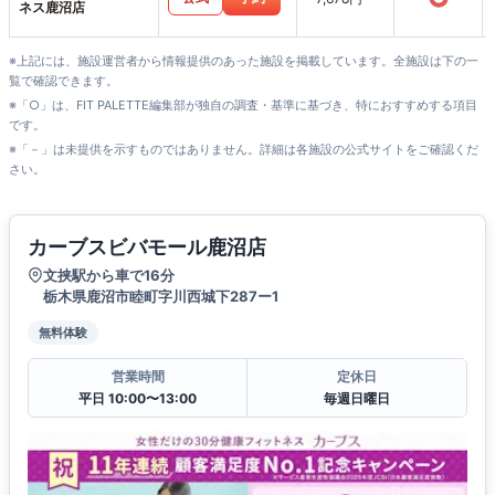
ネス鹿沼店
※上記には、施設運営者から情報提供のあった施設を掲載しています。全施設は下の一
覧で確認できます。
※「○」は、FIT PALETTE編集部が独自の調査・基準に基づき、特におすすめする項目
です。
※「－」は未提供を示すものではありません。詳細は各施設の公式サイトをご確認くだ
さい。
カーブスビバモール鹿沼店
文挟駅から車で16分
栃木県鹿沼市睦町字川西城下287ー1
無料体験
営業時間
定休日
平日 10:00〜13:00
毎週日曜日