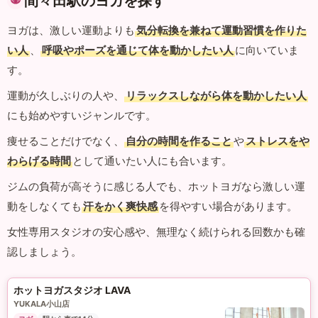
間々田駅のヨガを探す
ヨガは、激しい運動よりも
気分転換を兼ねて運動習慣を作りた
い人
、
呼吸やポーズを通じて体を動かしたい人
に向いていま
す。
運動が久しぶりの人や、
リラックスしながら体を動かしたい人
にも始めやすいジャンルです。
痩せることだけでなく、
自分の時間を作ること
や
ストレスをや
わらげる時間
として通いたい人にも合います。
ジムの負荷が高そうに感じる人でも、ホットヨガなら激しい運
動をしなくても
汗をかく爽快感
を得やすい場合があります。
女性専用スタジオの安心感や、無理なく続けられる回数かも確
認しましょう。
ホットヨガスタジオ LAVA
YUKALA小山店