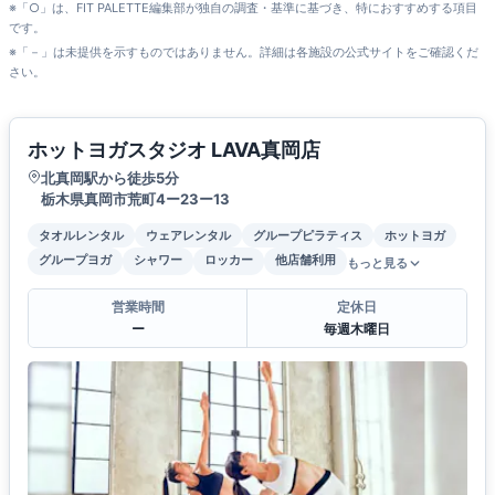
※「○」は、FIT PALETTE編集部が独自の調査・基準に基づき、特におすすめする項目
です。
※「－」は未提供を示すものではありません。詳細は各施設の公式サイトをご確認くだ
さい。
ホットヨガスタジオ LAVA真岡店
北真岡駅から徒歩5分
栃木県真岡市荒町4ー23ー13
タオルレンタル
ウェアレンタル
グループピラティス
ホットヨガ
グループヨガ
シャワー
ロッカー
他店舗利用
もっと見る
営業時間
定休日
ー
毎週木曜日