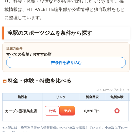
り、料金・体験・設備などの条件で比較したりできます。掲
載情報は、FIT PALETTE編集部が公式情報と独自取材をもと
に整理しています。
滝駅のスポーツジムを条件から探す
現在の条件
すべての店舗 / おすすめ順
条件を絞り込む
料金・体験・特徴を比べる
スクロールできます →
施設名
リンク
料金目安
無料体験
○
公式
予約
カーブス那須烏山店
6,820円〜
※上記には、施設運営者から情報提供のあった施設を掲載しています。全施設は下の一