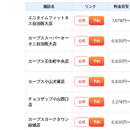
施設名
リンク
料金目安
エニタイムフィットネ
7,678円
公式
予約
ス自治医大店
カーブススーパーオー
6,820円
公式
予約
タニ自治医大店
カーブス壬生町中央店
6,820円
公式
予約
カーブス小山犬塚店
6,820円
公式
予約
チョコザップ小山西口
3,278円
公式
予約
店
カーブスヨークタウン
6,820円
公式
予約
結城店