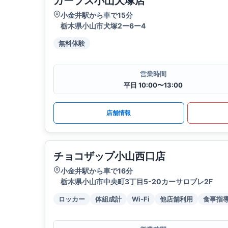
カーブス小山犬塚店
小金井駅から車で15分
栃木県小山市犬塚2ー6ー4
無料体験
営業時間
平日 10:00〜13:00
店舗情報
チョコザップ小山西口店
小金井駅から車で16分
栃木県小山市中央町3丁目5-20カーサロブレ2F
ロッカー
体組成計
Wi-Fi
他店舗利用
食事指