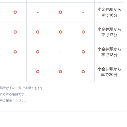
小金井駅から
〜
○
-
○
-
車で16分
小金井駅から
〜
○
○
○
○
車で17分
小金井駅から
〜
○
○
-
○
車で18分
小金井駅から
〜
-
○
○
○
車で20分
全施設は下の一覧で確認できます。
すすめする項目です。
をご確認ください。