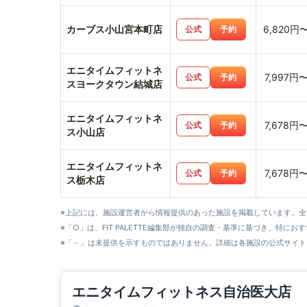
カーブス小山宮本町店
6,820円
公式
予約
エニタイムフィットネ
7,997円
公式
予約
スヨークタウン結城店
エニタイムフィットネ
7,678円
公式
予約
ス小山店
エニタイムフィットネ
7,678円
公式
予約
ス栃木店
※上記には、施設運営者から情報提供のあった施設を掲載しています。
※「○」は、FIT PALETTE編集部が独自の調査・基準に基づき、特にお
※「－」は未提供を示すものではありません。詳細は各施設の公式サイト
エニタイムフィットネス自治医大店